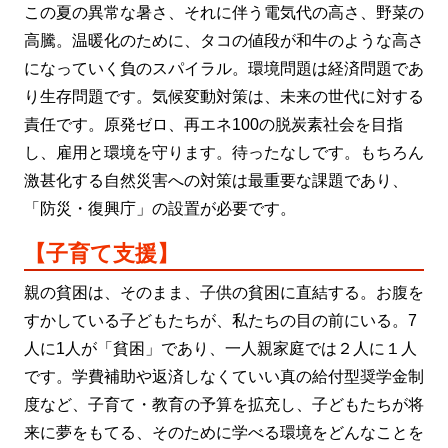
この夏の異常な暑さ、それに伴う電気代の高さ、野菜の
高騰。温暖化のために、タコの値段が和牛のような高さ
になっていく負のスパイラル。環境問題は経済問題であ
り生存問題です。気候変動対策は、未来の世代に対する
責任です。原発ゼロ、再エネ100の脱炭素社会を目指
し、雇用と環境を守ります。待ったなしです。もちろん
激甚化する自然災害への対策は最重要な課題であり、
「防災・復興庁」の設置が必要です。
【子育て支援】
親の貧困は、そのまま、子供の貧困に直結する。お腹を
すかしている子どもたちが、私たちの目の前にいる。7
人に1人が「貧困」であり、一人親家庭では２人に１人
です。学費補助や返済しなくていい真の給付型奨学金制
度など、子育て・教育の予算を拡充し、子どもたちが将
来に夢をもてる、そのために学べる環境をどんなことを