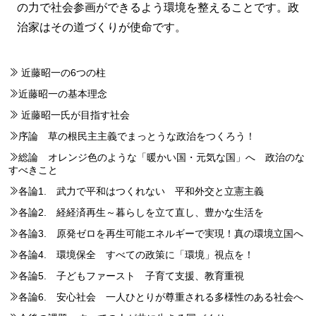
の力で社会参画ができるよう環境を整えることです。政
治家はその道づくりが使命です。
近藤昭一の6つの柱
近藤昭一の基本理念
近藤昭一氏が目指す社会
序論 草の根民主主義でまっとうな政治をつくろう！
総論 オレンジ色のような「暖かい国・元気な国」へ 政治のな
すべきこと
各論1. 武力で平和はつくれない 平和外交と立憲主義
各論2. 経経済再生～暮らしを立て直し、豊かな生活を
各論3. 原発ゼロを再生可能エネルギーで実現！真の環境立国へ
各論4. 環境保全 すべての政策に「環境」視点を！
各論5. 子どもファースト 子育て支援、教育重視
各論6. 安心社会 一人ひとりが尊重される多様性のある社会へ