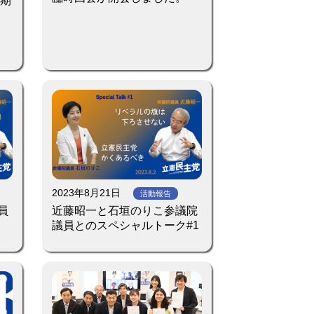
後期
2023年8月21日
活動報告
員
近藤昭一と石垣のりこ参議院
議員とのスペシャルトーク#1