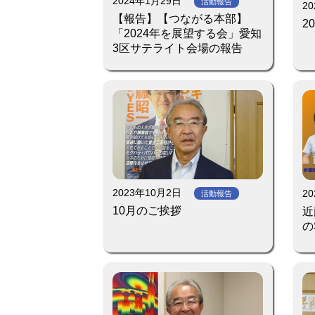
2024年1月29日
活動報告
2
【報告】【つながる本部】
2
「2024年を展望する会」愛知
3区サテライト会場の報告
2023年10月2日
2
活動報告
10月のご挨拶
近
のS