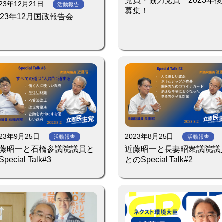
党員・協力党員 2023年
023年12月21日
活動報告
募集！
023年12月国政報告会
023年9月25日
2023年8月25日
活動報告
活動報告
藤昭一と石橋参議院議員と
近藤昭一と長妻昭衆議院議
pecial Talk#3
とのSpecial Talk#2